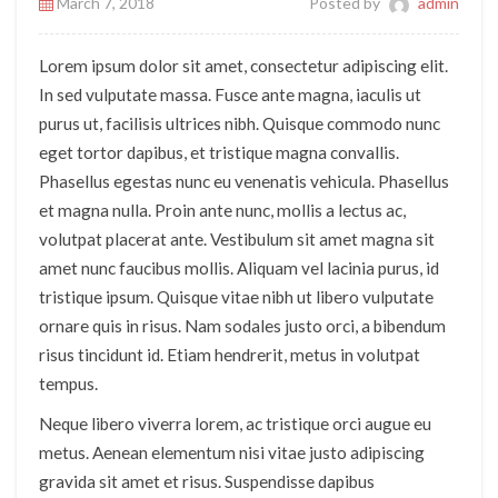
March 7, 2018
Posted by
admin
Lorem ipsum dolor sit amet, consectetur adipiscing elit.
In sed vulputate massa. Fusce ante magna, iaculis ut
purus ut, facilisis ultrices nibh. Quisque commodo nunc
eget tortor dapibus, et tristique magna convallis.
Phasellus egestas nunc eu venenatis vehicula. Phasellus
et magna nulla. Proin ante nunc, mollis a lectus ac,
volutpat placerat ante. Vestibulum sit amet magna sit
amet nunc faucibus mollis. Aliquam vel lacinia purus, id
tristique ipsum. Quisque vitae nibh ut libero vulputate
ornare quis in risus. Nam sodales justo orci, a bibendum
risus tincidunt id. Etiam hendrerit, metus in volutpat
tempus.
Neque libero viverra lorem, ac tristique orci augue eu
metus. Aenean elementum nisi vitae justo adipiscing
gravida sit amet et risus. Suspendisse dapibus